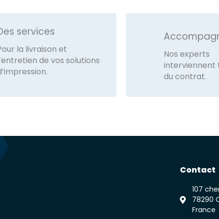
Des services
Accompag
Pour la livraison et
Nos experts
l’entretien de vos solutions
interviennent 
d’impression.
du contrat.
Contact
107 ch
78290 C
France