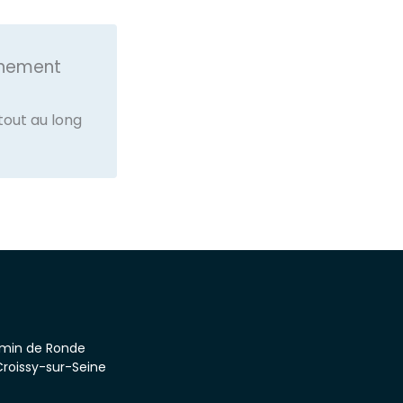
nement
tout au long
emin de Ronde
roissy-sur-Seine