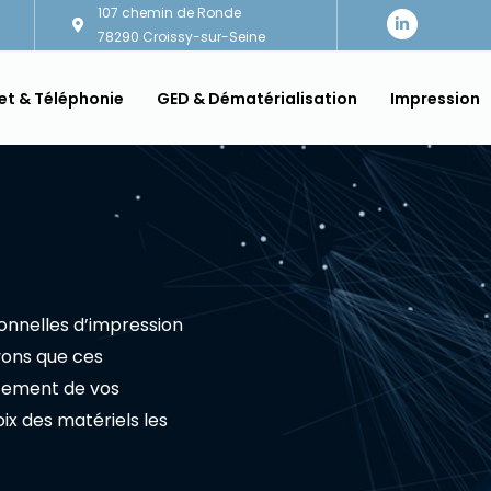
107 chemin de Ronde
L
i
78290 Croissy-sur-Seine
n
k
e
d
et & Téléphonie
GED & Dématérialisation
Impression
i
n
-
i
n
onnelles d’impression
vons que ces
itement de vos
x des matériels les