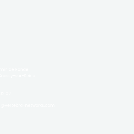
emin de Ronde
roissy-sur-Seine
 02 02
t@vertebra-networks.com