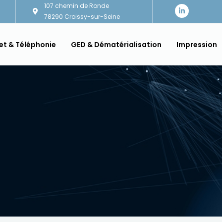
107 chemin de Ronde
L
i
78290 Croissy-sur-Seine
n
k
e
d
et & Téléphonie
GED & Dématérialisation
Impression
i
n
-
i
n