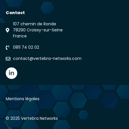
Contact
107 chemin de Ronde
78290 Croissy-sur-Seine
France
0811 74 02 02
contact@vertebra-networks.com
L
i
n
k
e
d
Mentions légales
i
n
-
© 2025 Vertebra Networks
i
n